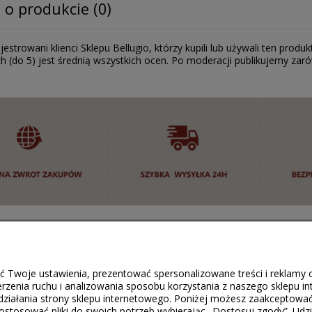
 o produkcie (0)
jestrowani klienci Sklepu Bellugio, którzy kupili lub używali ten pr
h (do 5) jest średnią wszystkich ocen. Po moderacji publikujemy zar
O SKLEPIE
MOJE KONTO
O nas
Logowanie
FAQ
Moje zamówienia
ć Twoje ustawienia, prezentować spersonalizowane treści i reklamy 
a
Jak kupować?
Przechowalnia
rzenia ruchu i analizowania sposobu korzystania z naszego sklepu i
ziałania strony sklepu internetowego. Poniżej możesz zaakceptować w
cja
Kontakt
Ustawienia konta
dostosować pliki do swoich potrzeb wybierając „Dostosuj zgody”. 