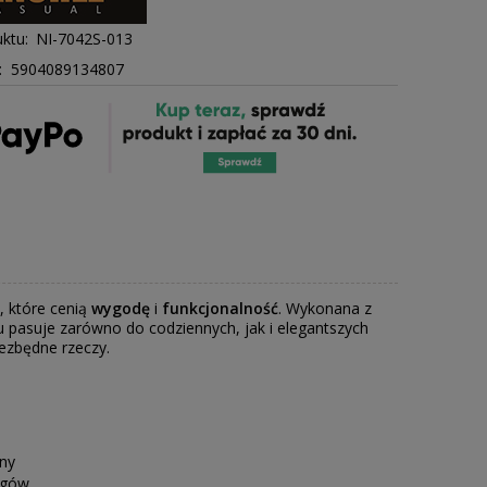
ktu:
NI-7042S-013
: 5904089134807
 które cenią
wygodę
i
funkcjonalność
. Wykonana z
u pasuje zarówno do codziennych, jak i elegantszych
iezbędne rzeczy.
jny
zgów