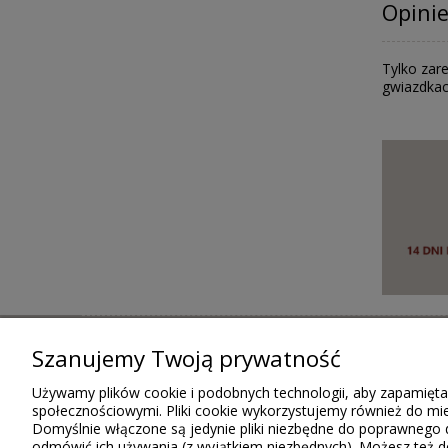
Opinie
Tylko zare
gwiazdkac
INFORMACJE
ZAKUPY
Szanujemy Twoją prywatność
Regulamin
Koszt dostawy
Polityka cookies
Formy płatności
Używamy plików cookie i podobnych technologii, aby zapamięta
Ustawienia plików cookies
Czas realizacji zamówieni
społecznościowymi. Pliki cookie wykorzystujemy również do mie
Domyślnie włączone są jedynie pliki niezbędne do poprawnego d
Polityka prywatności
Zwrot, wymiana, reklama
odmówić ich używania (z wyjątkiem niezbędnych). Możesz też 