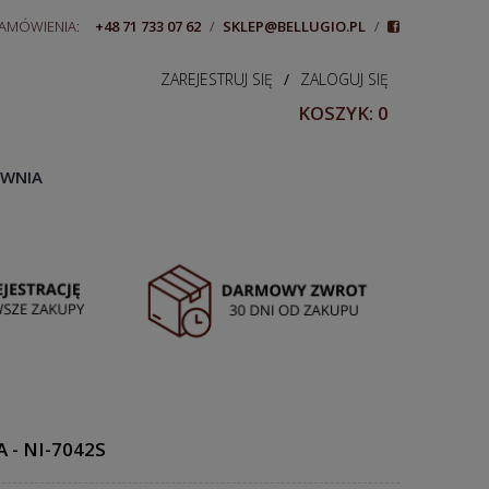
ZAMÓWIENIA:
+48 71 733 07 62
/
SKLEP@BELLUGIO.PL
/
ZAREJESTRUJ SIĘ
/
ZALOGUJ SIĘ
KOSZYK:
0
WNIA
 - NI-7042S