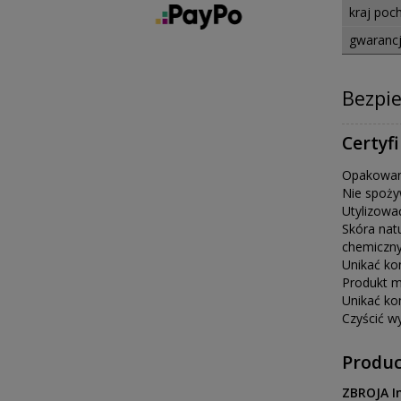
kraj poc
gwaranc
Bezpi
Certyf
Opakowani
Nie spoży
Utylizowa
Skóra nat
chemiczny
Unikać ko
Produkt m
Unikać ko
Czyścić w
Produ
ZBROJA I