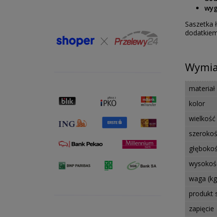
wyg
Saszetka 
dodatkiem
Wymiar
materiał
kolor
wielkość
szerokoś
głębokoś
wysokoś
waga (kg
produkt
zapięcie