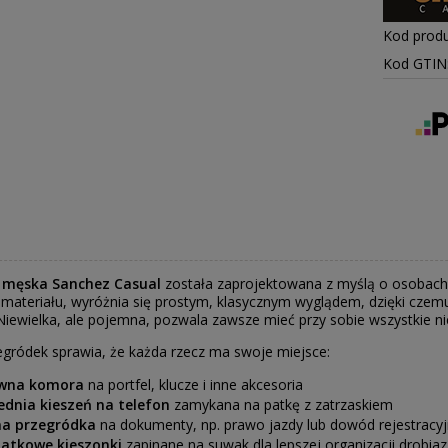
Kod produ
Kod GTIN
 męska Sanchez Casual
została zaprojektowana z myślą o osobach,
 materiału, wyróżnia się prostym, klasycznym wyglądem, dzięki czem
. Niewielka, ale pojemna, pozwala zawsze mieć przy sobie wszystkie n
egródek sprawia, że każda rzecz ma swoje miejsce:
wna komora
na portfel, klucze i inne akcesoria
ednia kieszeń na telefon
zamykana na patkę z zatrzaskiem
na przegródka
na dokumenty, np. prawo jazdy lub dowód rejestracy
atkowe kieszonki
zapinane na suwak dla lepszej organizacji drobia