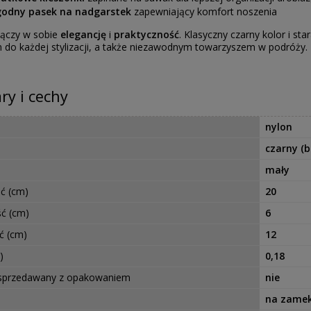
odny pasek na nadgarstek
zapewniający komfort noszenia
łączy w sobie
elegancję
i
praktyczność
. Klasyczny czarny kolor i st
 do każdej stylizacji, a także niezawodnym towarzyszem w podróży.
y i cechy
nylon
czarny (b
mały
ć (cm)
20
ć (cm)
6
ć (cm)
12
)
0,18
 sprzedawany z opakowaniem
nie
na zame