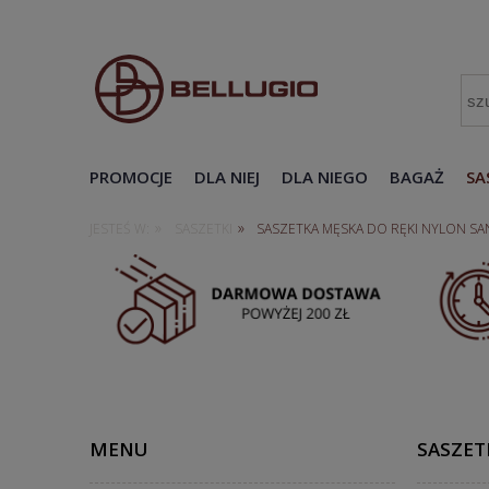
PROMOCJE
DLA NIEJ
DLA NIEGO
BAGAŻ
SA
»
»
JESTEŚ W:
SASZETKI
SASZETKA MĘSKA DO RĘKI NYLON SAN
MENU
SASZET