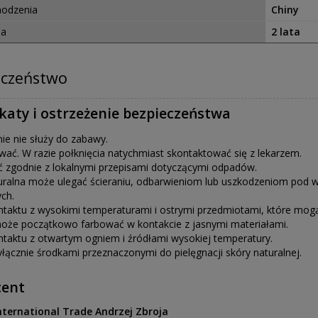
hodzenia
Chiny
ja
2 lata
eczeństwo
ikaty i ostrzeżenie bezpieczeństwa
e nie służy do zabawy.
wać. W razie połknięcia natychmiast skontaktować się z lekarzem.
ć zgodnie z lokalnymi przepisami dotyczącymi odpadów.
uralna może ulegać ścieraniu, odbarwieniom lub uszkodzeniom pod wp
ch.
ntaktu z wysokimi temperaturami i ostrymi przedmiotami, które mogą
oże początkowo farbować w kontakcie z jasnymi materiałami.
ntaktu z otwartym ogniem i źródłami wysokiej temperatury.
yłącznie środkami przeznaczonymi do pielęgnacji skóry naturalnej.
cent
nternational Trade Andrzej Zbroja