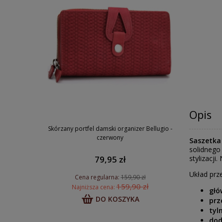
Opis
Skórzany portfel damski organizer Bellugio -
czerwony
Saszetka
solidnego
stylizacji
79,95 zł
Układ prz
Cena regularna:
159,90 zł
159,90 zł
Najniższa cena:
głó
DO KOSZYKA
prz
tyl
dod