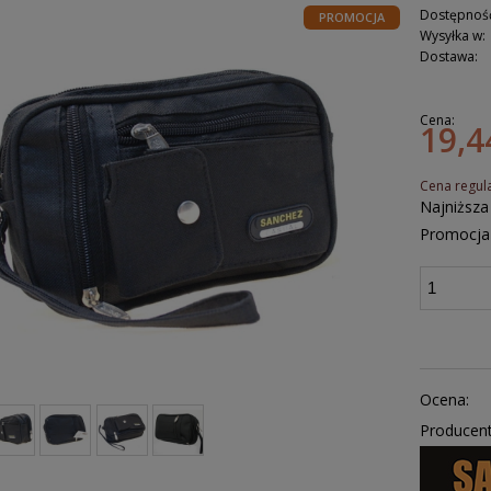
Dostępnoś
PROMOCJA
Wysyłka w:
Dostawa:
Cena:
19,4
Cena regul
Najniższa
Promocja 
Ocena:
Producent