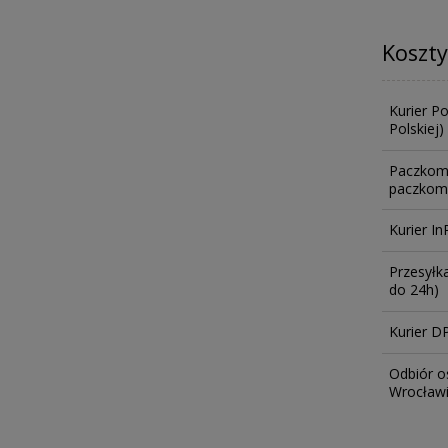
Koszt
Kurier P
Polskiej)
Paczkom
paczkoma
Kurier In
Przesyłk
do 24h)
Kurier D
Odbiór o
Wrocławiu