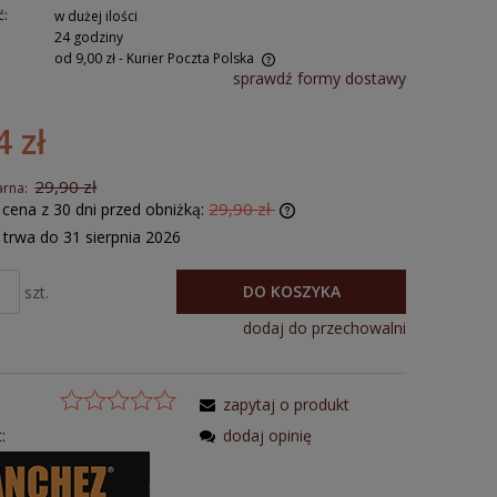
ć:
w dużej ilości
24 godziny
od 9,00 zł
- Kurier Poczta Polska
sprawdź formy dostawy
4 zł
29,90 zł
arna:
29,90 zł
 cena z 30 dni przed obniżką:
trwa do 31 sierpnia 2026
DO KOSZYKA
szt.
dodaj do przechowalni
zapytaj o produkt
:
dodaj opinię