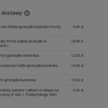
y dostawy
oczta Polska
(przesyłki kurierskie Poczty
9,00 zł
aty InPost
(odbiór przesyłki w
10,99 zł
cie )
Post
(przesyłka kurierska)
12,50 zł
a kurierska FedEx
(przesyłka kurierska -
15,00 zł
PD
(przesyłka kurierska)
15,00 zł
sobisty
(zamów i odbierz w sklepie we
0,00 zł
 przy ul. Gen. I. Prądzyńskiego 45A)