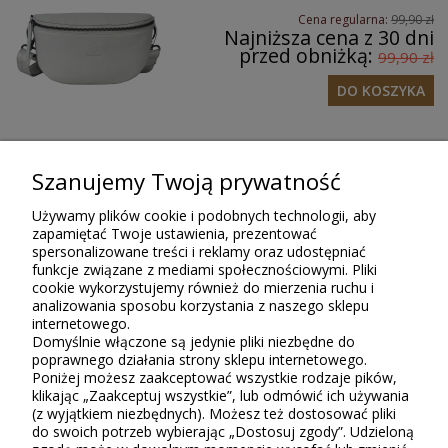
Cena regularna:
99,90 zł
Najniższa cena z 30 dni
przed obniżką:
99,90 zł
DO KOSZYKA
Szanujemy Twoją prywatność
Opinie o produkcie (0)
Używamy plików cookie i podobnych technologii, aby
zapamiętać Twoje ustawienia, prezentować
spersonalizowane treści i reklamy oraz udostępniać
Tylko zarejestrowani klienci Sklepu Bellugio, którzy kupili lub
funkcje związane z mediami społecznościowymi. Pliki
używali ten produkt, mogą wystawiać recenzję. Ocena podana w
cookie wykorzystujemy również do mierzenia ruchu i
gwiazdkach (do 5) jest średnią wszystkich ocen. Po moderacji
analizowania sposobu korzystania z naszego sklepu
publikujemy zarówno pozytywne, jak i negatywne opinie.
internetowego.
Domyślnie włączone są jedynie pliki niezbędne do
poprawnego działania strony sklepu internetowego.
Poniżej możesz zaakceptować wszystkie rodzaje pików,
klikając „Zaakceptuj wszystkie”, lub odmówić ich używania
(z wyjątkiem niezbędnych). Możesz też dostosować pliki
do swoich potrzeb wybierając „Dostosuj zgody”. Udzieloną