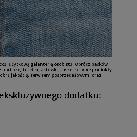
ncką, użytkową galanterię osobistą. Oprócz pasków
ortfele, torebki, aktówki, saszetki i inne produkty
 dobrą jakością, serwisem posprzedażowym, oraz
o ekskluzywnego dodatku: