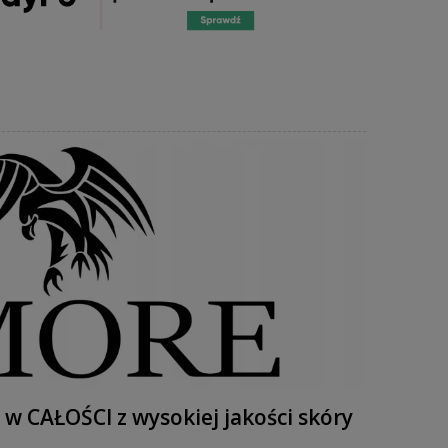
 w CAŁOŚCI z wysokiej jakości skóry