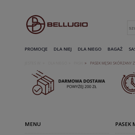
PROMOCJE
DLA NIEJ
DLA NIEGO
BAGAŻ
SA
»
»
»
JESTEŚ W:
DLA NIEGO
PASKI
PASEK MĘSKI SKÓRZANY 
MENU
PASEK 