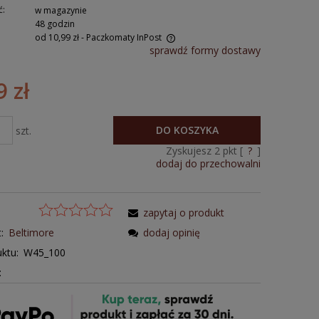
ć:
w magazynie
48 godzin
od 10,99 zł
- Paczkomaty InPost
sprawdź formy dostawy
9 zł
DO KOSZYKA
szt.
Zyskujesz
2
pkt [
?
]
dodaj do przechowalni
zapytaj o produkt
:
Beltimore
dodaj opinię
ktu:
W45_100
N: