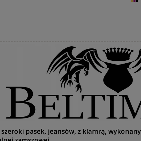
 szeroki pasek, jeansów, z klamrą, wykonany
lnej zamszowej.