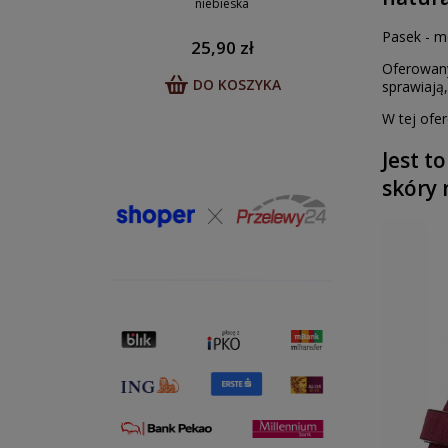
niebieska
Pasek - m
25,90 zł
Oferowany
DO KOSZYKA
sprawiają,
W tej ofe
Jest t
skóry 