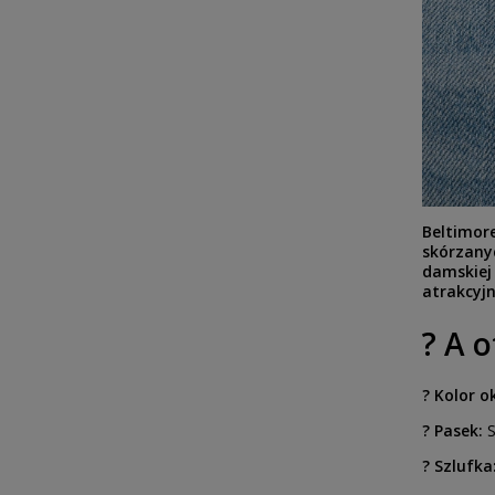
Beltimor
skórzanyc
damskiej 
atrakcyjn
? A 
? Kolor o
? Pasek:
S
? Szlufka