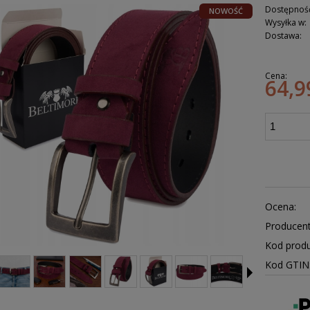
Dostępnoś
NOWOŚĆ
Wysyłka w:
Dostawa:
Cena:
64,9
Ocena:
Producent
Kod produ
Kod GTI