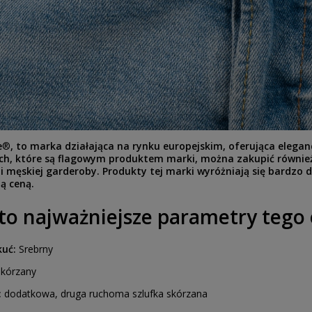
e
®
, to marka działająca na rynku europejskim, oferująca elega
h, które są flagowym produktem marki, można zakupić również p
i męskiej garderoby. Produkty tej marki wyróżniają się bardzo
ą ceną.
oto najważniejsze parametry teg
kuć:
Srebrny
kórzany
:
dodatkowa, druga ruchoma szlufka skórzana