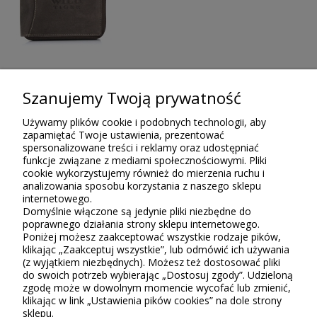
Szanujemy Twoją prywatność
Opinie o produkcie (0)
Używamy plików cookie i podobnych technologii, aby
zapamiętać Twoje ustawienia, prezentować
spersonalizowane treści i reklamy oraz udostępniać
Tylko zarejestrowani klienci Sklepu Bellugio, którzy kupili lub
funkcje związane z mediami społecznościowymi. Pliki
używali ten produkt, mogą wystawiać recenzję. Ocena podana w
cookie wykorzystujemy również do mierzenia ruchu i
gwiazdkach (do 5) jest średnią wszystkich ocen. Po moderacji
analizowania sposobu korzystania z naszego sklepu
publikujemy zarówno pozytywne, jak i negatywne opinie.
internetowego.
Domyślnie włączone są jedynie pliki niezbędne do
poprawnego działania strony sklepu internetowego.
Poniżej możesz zaakceptować wszystkie rodzaje pików,
klikając „Zaakceptuj wszystkie”, lub odmówić ich używania
(z wyjątkiem niezbędnych). Możesz też dostosować pliki
do swoich potrzeb wybierając „Dostosuj zgody”. Udzieloną
zgodę może w dowolnym momencie wycofać lub zmienić,
klikając w link „Ustawienia pików cookies” na dole strony
sklepu.