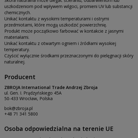
Skóra naturalna może ulegać ścieraniu, odbarwieniom lub
uszkodzeniom pod wpływem wilgoci, promieni UV lub substancji
chemicznych.
Unikać kontaktu z wysokimi temperaturami i ostrymi
przedmiotami, które mogą uszkodzić powierzchnię.
Produkt może początkowo farbować w kontakcie z jasnymi
materiałami.
Unikać kontaktu z otwartym ogniem i źródłami wysokiej
temperatury.
Czyścić wyłącznie środkami przeznaczonymi do pielęgnacji skóry
naturalnej.
Producent
ZBROJA International Trade Andrzej Zbroja
ul. Gen. I. Prądzyńskiego 45A
50-433 Wrocław, Polska
bok@zbroja.pl
+48 71 341 5800
Osoba odpowiedzialna na terenie UE