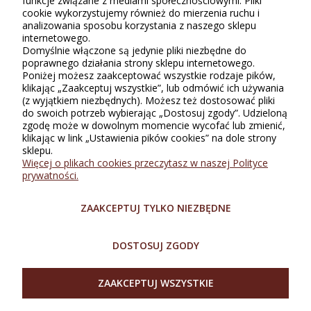
funkcje związane z mediami społecznościowymi. Pliki
używali ten produkt, mogą wystawiać recenzję. Ocena podana w
cookie wykorzystujemy również do mierzenia ruchu i
gwiazdkach (do 5) jest średnią wszystkich ocen. Po moderacji
analizowania sposobu korzystania z naszego sklepu
publikujemy zarówno pozytywne, jak i negatywne opinie.
internetowego.
Domyślnie włączone są jedynie pliki niezbędne do
poprawnego działania strony sklepu internetowego.
Poniżej możesz zaakceptować wszystkie rodzaje pików,
klikając „Zaakceptuj wszystkie”, lub odmówić ich używania
(z wyjątkiem niezbędnych). Możesz też dostosować pliki
do swoich potrzeb wybierając „Dostosuj zgody”. Udzieloną
zgodę może w dowolnym momencie wycofać lub zmienić,
klikając w link „Ustawienia pików cookies” na dole strony
sklepu.
INFORMACJE
Więcej o plikach cookies przeczytasz w naszej Polityce
prywatności.
ZAKUPY
ZAAKCEPTUJ TYLKO NIEZBĘDNE
O SKLEPIE
DOSTOSUJ ZGODY
MOJE KONTO
ZAAKCEPTUJ WSZYSTKIE
SZYBKI KONTAKT