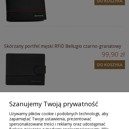
DO KOSZYKA
Skórzany portfel męski RFID Bellugio czarno-granatowy
99,90 zł
DO KOSZYKA
Szanujemy Twoją prywatność
Opinie o produkcie (0)
Używamy plików cookie i podobnych technologii, aby
zapamiętać Twoje ustawienia, prezentować
spersonalizowane treści i reklamy oraz udostępniać
Tylko zarejestrowani klienci Sklepu Bellugio, którzy kupili lub