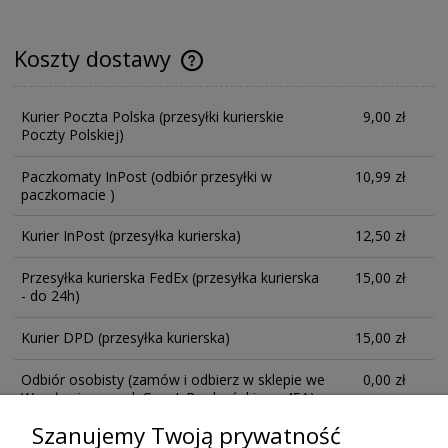
Koszty dostawy
Kurier Poczta Polska
(przesyłki kurierskie
9,00 zł
Poczty Polskiej)
Paczkomaty InPost
(odbiór przesyłki w
10,99 zł
paczkomacie )
Kurier InPost
(przesyłka kurierska)
12,50 zł
Przesyłka kurierska FedEx
(przesyłka kurierska
15,00 zł
- do 24h)
Kurier DPD
(przesyłka kurierska)
15,00 zł
Odbiór osobisty
(zamów i odbierz w sklepie we
0,00 zł
Wrocławiu przy ul. Gen. I. Prądzyńskiego 45A)
Szanujemy Twoją prywatność