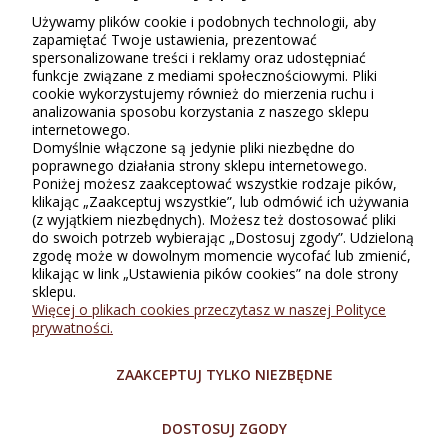
Opinie o produkcie (0)
Używamy plików cookie i podobnych technologii, aby
zapamiętać Twoje ustawienia, prezentować
spersonalizowane treści i reklamy oraz udostępniać
Tylko zarejestrowani klienci Sklepu Bellugio, którzy kupili lub
funkcje związane z mediami społecznościowymi. Pliki
używali ten produkt, mogą wystawiać recenzję. Ocena podana w
cookie wykorzystujemy również do mierzenia ruchu i
gwiazdkach (do 5) jest średnią wszystkich ocen. Po moderacji
analizowania sposobu korzystania z naszego sklepu
publikujemy zarówno pozytywne, jak i negatywne opinie.
internetowego.
Domyślnie włączone są jedynie pliki niezbędne do
poprawnego działania strony sklepu internetowego.
Poniżej możesz zaakceptować wszystkie rodzaje pików,
klikając „Zaakceptuj wszystkie”, lub odmówić ich używania
(z wyjątkiem niezbędnych). Możesz też dostosować pliki
do swoich potrzeb wybierając „Dostosuj zgody”. Udzieloną
zgodę może w dowolnym momencie wycofać lub zmienić,
klikając w link „Ustawienia pików cookies” na dole strony
sklepu.
INFORMACJE
Więcej o plikach cookies przeczytasz w naszej Polityce
prywatności.
ZAKUPY
ZAAKCEPTUJ TYLKO NIEZBĘDNE
O SKLEPIE
DOSTOSUJ ZGODY