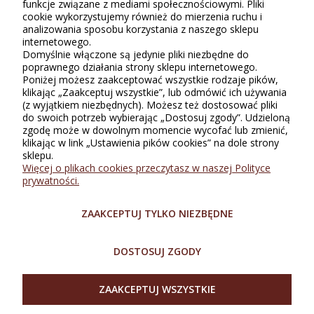
Tylko zarejestrowani klienci Sklepu Bellugio, którzy kupili lub
funkcje związane z mediami społecznościowymi. Pliki
używali ten produkt, mogą wystawiać recenzję. Ocena podana w
cookie wykorzystujemy również do mierzenia ruchu i
gwiazdkach (do 5) jest średnią wszystkich ocen. Po moderacji
analizowania sposobu korzystania z naszego sklepu
publikujemy zarówno pozytywne, jak i negatywne opinie.
internetowego.
Domyślnie włączone są jedynie pliki niezbędne do
poprawnego działania strony sklepu internetowego.
Poniżej możesz zaakceptować wszystkie rodzaje pików,
klikając „Zaakceptuj wszystkie”, lub odmówić ich używania
(z wyjątkiem niezbędnych). Możesz też dostosować pliki
do swoich potrzeb wybierając „Dostosuj zgody”. Udzieloną
zgodę może w dowolnym momencie wycofać lub zmienić,
klikając w link „Ustawienia pików cookies” na dole strony
sklepu.
INFORMACJE
Więcej o plikach cookies przeczytasz w naszej Polityce
prywatności.
ZAKUPY
ZAAKCEPTUJ TYLKO NIEZBĘDNE
O SKLEPIE
DOSTOSUJ ZGODY
MOJE KONTO
ZAAKCEPTUJ WSZYSTKIE
SZYBKI KONTAKT