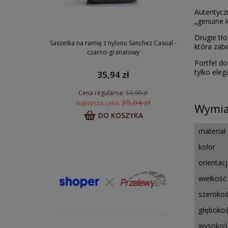
Autentycz
„genuine l
Drugie tł
Saszetka na ramię z nylonu Sanchez Casual -
która zab
czarno-granatowy
Portfel d
tylko ele
35,94 zł
Cena regularna:
59,90 zł
35,94 zł
Najniższa cena:
Wymiar
DO KOSZYKA
materiał
kolor
orientac
wielkość
szerokoś
głębokoś
wysokoś