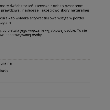
mocy dwóch tłoczeń. Pierwsze z nich to oznaczenie
rawdziwej, najlepszej jakościowo skóry naturalnej
.
cure
– to wkładka antykradzieżowa wszyta w portfel,
czytem.
ą, co ułatwia jego wręczenie wyjątkowej osobie. To nie
ństwo obdarowywanej osoby.
turalna
lack)