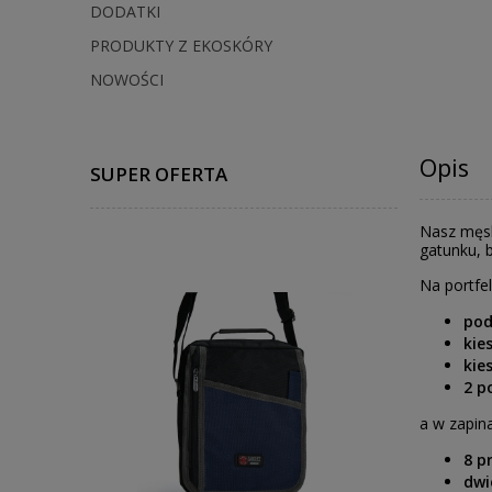
DODATKI
PRODUKTY Z EKOSKÓRY
NOWOŚCI
Opis
SUPER OFERTA
Nasz męsk
gatunku, b
Na portfel
pod
kie
kie
2 p
a w zapin
8 p
dwi