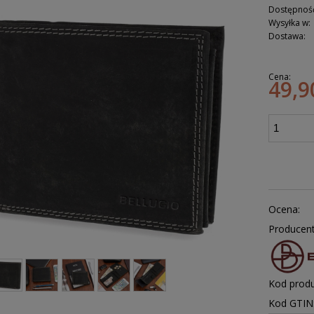
Dostępnoś
Wysyłka w:
Dostawa:
Cena:
49,9
Ocena:
Producent
Kod produ
Kod GTIN