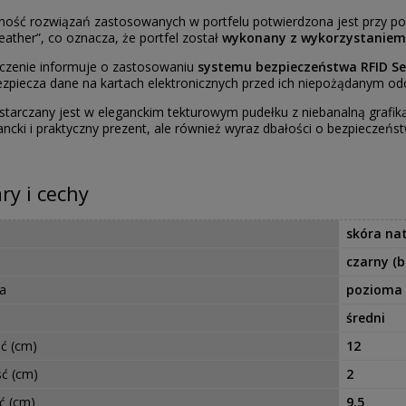
ność rozwiązań zastosowanych w portfelu potwierdzona jest przy po
eather”, co oznacza, że portfel został
wykonany z wykorzystaniem p
oczenie informuje o zastosowaniu
systemu bezpieczeństwa RFID Se
ezpiecza dane na kartach elektronicznych przed ich niepożądanym od
ostarczany jest w eleganckim tekturowym pudełku z niebanalną grafik
gancki i praktyczny prezent, ale również wyraz dbałości o bezpiecze
y i cechy
skóra na
czarny (b
ja
pozioma
średni
ć (cm)
12
ć (cm)
2
ć (cm)
9,5