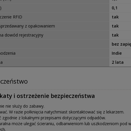
)
0,1
czenie RFID
tak
 sprzedawany z opakowaniem
tak
na dowód rejestracyjny
tak
bez zapię
hodzenia
Indie
ja
2 lata
eczeństwo
ikaty i ostrzeżenie bezpieczeństwa
e nie służy do zabawy.
wać. W razie połknięcia natychmiast skontaktować się z lekarzem.
ć zgodnie z lokalnymi przepisami dotyczącymi odpadów.
uralna może ulegać ścieraniu, odbarwieniom lub uszkodzeniom pod wp
ch.