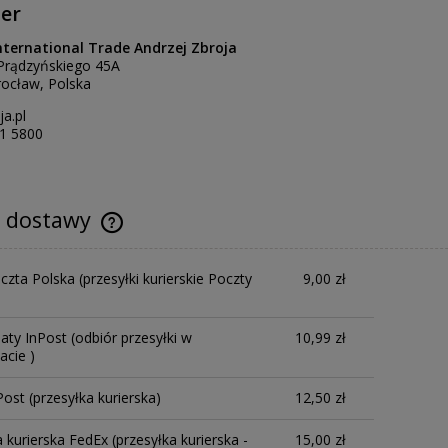
er
nternational Trade Andrzej Zbroja
. Prądzyńskiego 45A
ocław, Polska
a.pl
1 5800
y dostawy
oczta Polska
(przesyłki kurierskie Poczty
9,00 zł
aty InPost
(odbiór przesyłki w
10,99 zł
cie )
Post
(przesyłka kurierska)
12,50 zł
a kurierska FedEx
(przesyłka kurierska -
15,00 zł