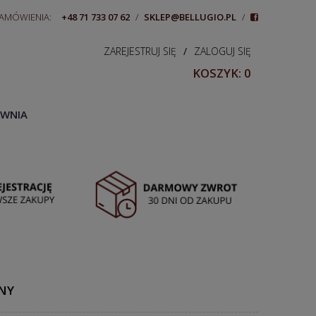
ZAMÓWIENIA:
+48 71 733 07 62
/
SKLEP@BELLUGIO.PL
/
ZAREJESTRUJ SIĘ
/
ZALOGUJ SIĘ
KOSZYK:
0
WNIA
RNY