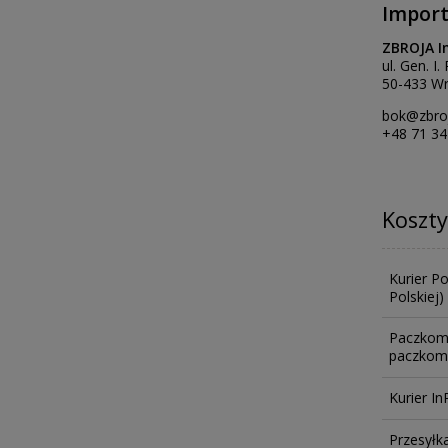
Import
ZBROJA I
ul. Gen. I
50-433 Wr
bok@zbroj
+48 71 34
Koszt
Kurier P
Polskiej)
Paczkom
paczkoma
Kurier In
Przesyłk