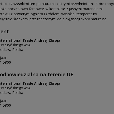
ntaktu z wysokimi temperaturami i ostrymi przedmiotami, które mogą
oże początkowo farbować w kontakcie z jasnymi materiałami.
ntaktu z otwartym ogniem i źródłami wysokiej temperatury.
yłącznie środkami przeznaczonymi do pielęgnacji skóry naturalnej.
cent
nternational Trade Andrzej Zbroja
. Prądzyńskiego 45A
ocław, Polska
a.pl
1 5800
odpowiedzialna na terenie UE
nternational Trade Andrzej Zbroja
. Prądzyńskiego 45A
ocław, Polska
a.pl
1 5800