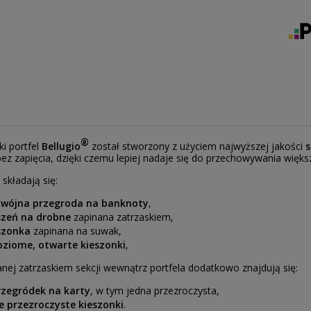
®
i portfel
Bellugio
został stworzony z użyciem najwyższej jakości
s
ez zapięcia, dzięki czemu lepiej nadaje się do przechowywania większy
 składają się:
wójna przegroda na banknoty
,
szeń na drobne
zapinana zatrzaskiem,
szonka
zapinana na suwak,
oziome, otwarte kieszonki
,
anej zatrzaskiem sekcji wewnątrz portfela dodatkowo znajdują się:
rzegródek na karty
, w tym jedna przezroczysta,
e przezroczyste kieszonki
.