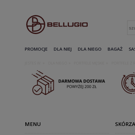
PROMOCJE
DLA NIEJ
DLA NIEGO
BAGAŻ
SA
»
»
»
JESTEŚ W:
DLA NIEGO
PORTFELE MĘSKIE
PORTFELE Z 
MENU
SKÓRZA