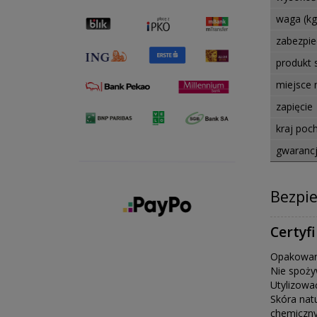
waga (kg
zabezpie
produkt
miejsce 
zapięcie
kraj poc
gwaranc
Bezpi
Certyf
Opakowani
Nie spoży
Utylizowa
Skóra nat
chemiczny