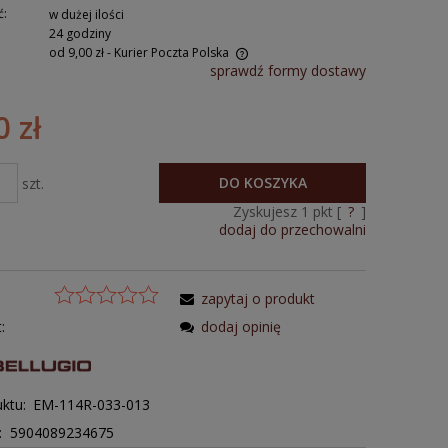
ć:
w dużej ilości
24 godziny
od 9,00 zł
- Kurier Poczta Polska
sprawdź formy dostawy
0 zł
DO KOSZYKA
szt.
Zyskujesz
1
pkt [
?
]
dodaj do przechowalni
zapytaj o produkt
:
dodaj opinię
ktu:
EM-114R-033-013
: 5904089234675