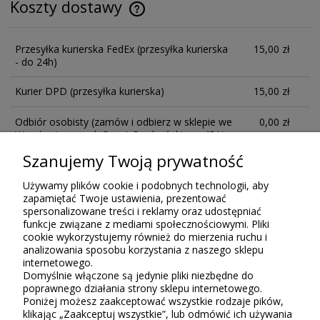
Koszty dostawy
Przesyłka kurierska FedEx
(przesyłka kurierska
15,00 zł
- do 24h)
Kurier DPD
(przesyłka kurierska)
15,00 zł
Odbiór osobisty
(zamów i odbierz w sklepie we
0,00 zł
Wrocławiu przy ul. Gen. I. Prądzyńskiego 45A)
Szanujemy Twoją prywatność
Opinie o produkcie (0)
Używamy plików cookie i podobnych technologii, aby
zapamiętać Twoje ustawienia, prezentować
spersonalizowane treści i reklamy oraz udostępniać
Tylko zarejestrowani klienci Sklepu Bellugio, którzy kupili lub
funkcje związane z mediami społecznościowymi. Pliki
używali ten produkt, mogą wystawiać recenzję. Ocena podana w
cookie wykorzystujemy również do mierzenia ruchu i
gwiazdkach (do 5) jest średnią wszystkich ocen. Po moderacji
analizowania sposobu korzystania z naszego sklepu
publikujemy zarówno pozytywne, jak i negatywne opinie.
internetowego.
Domyślnie włączone są jedynie pliki niezbędne do
poprawnego działania strony sklepu internetowego.
Poniżej możesz zaakceptować wszystkie rodzaje pików,
klikając „Zaakceptuj wszystkie”, lub odmówić ich używania