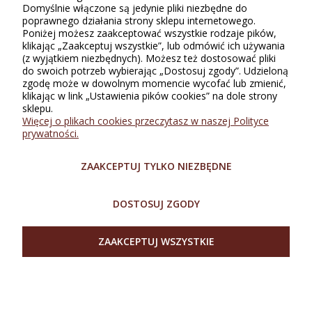
Domyślnie włączone są jedynie pliki niezbędne do
poprawnego działania strony sklepu internetowego.
Poniżej możesz zaakceptować wszystkie rodzaje pików,
klikając „Zaakceptuj wszystkie”, lub odmówić ich używania
(z wyjątkiem niezbędnych). Możesz też dostosować pliki
do swoich potrzeb wybierając „Dostosuj zgody”. Udzieloną
zgodę może w dowolnym momencie wycofać lub zmienić,
klikając w link „Ustawienia pików cookies” na dole strony
sklepu.
INFORMACJE
Więcej o plikach cookies przeczytasz w naszej Polityce
prywatności.
ZAKUPY
ZAAKCEPTUJ TYLKO NIEZBĘDNE
O SKLEPIE
DOSTOSUJ ZGODY
MOJE KONTO
ZAAKCEPTUJ WSZYSTKIE
SZYBKI KONTAKT
POKAŻ PEŁNĄ WERSJĘ STRONY