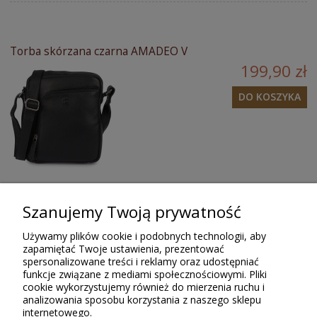
Torba skórzana czarna AMADEO V
199,90 zł
DO KOSZYKA
Szanujemy Twoją prywatność
Opinie o produkcie (0)
Używamy plików cookie i podobnych technologii, aby
zapamiętać Twoje ustawienia, prezentować
spersonalizowane treści i reklamy oraz udostępniać
Tylko zarejestrowani klienci Sklepu Bellugio, którzy kupili lub
funkcje związane z mediami społecznościowymi. Pliki
używali ten produkt, mogą wystawiać recenzję. Ocena podana w
cookie wykorzystujemy również do mierzenia ruchu i
gwiazdkach (do 5) jest średnią wszystkich ocen. Po moderacji
analizowania sposobu korzystania z naszego sklepu
publikujemy zarówno pozytywne, jak i negatywne opinie.
internetowego.