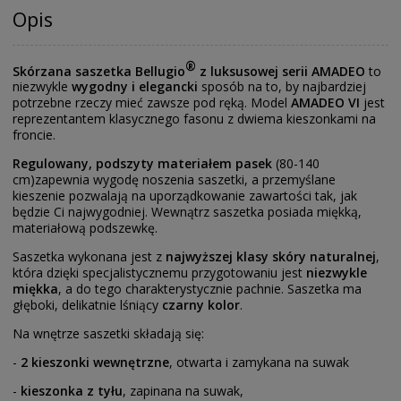
Opis
®
Skórzana saszetka Bellugio
z luksusowej serii AMADEO
to
niezwykle
wygodny i elegancki
sposób na to, by najbardziej
potrzebne rzeczy mieć zawsze pod ręką. Model
AMADEO VI
jest
reprezentantem klasycznego fasonu z dwiema kieszonkami na
froncie.
Regulowany, podszyty materiałem pasek
(80-140
cm)zapewnia wygodę noszenia saszetki, a przemyślane
kieszenie pozwalają na uporządkowanie zawartości tak, jak
będzie Ci najwygodniej. Wewnątrz saszetka posiada miękką,
materiałową podszewkę.
Saszetka wykonana jest z
najwyższej klasy skóry naturalnej
,
która dzięki specjalistycznemu przygotowaniu jest
niezwykle
miękka
, a do tego charakterystycznie pachnie. Saszetka ma
głęboki, delikatnie lśniący
czarny kolor
.
Na wnętrze saszetki składają się:
-
2 kieszonki wewnętrzne
, otwarta i zamykana na suwak
-
kieszonka z tyłu
, zapinana na suwak,