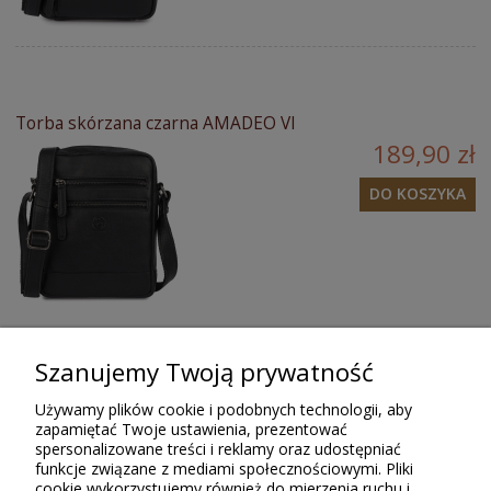
Torba skórzana czarna AMADEO VI
189,90 zł
DO KOSZYKA
Szanujemy Twoją prywatność
Opinie o produkcie (0)
Używamy plików cookie i podobnych technologii, aby
zapamiętać Twoje ustawienia, prezentować
spersonalizowane treści i reklamy oraz udostępniać
Tylko zarejestrowani klienci Sklepu Bellugio, którzy kupili lub
funkcje związane z mediami społecznościowymi. Pliki
używali ten produkt, mogą wystawiać recenzję. Ocena podana w
cookie wykorzystujemy również do mierzenia ruchu i