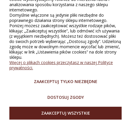
gwiazdkach (do 5) jest średnią wszystkich ocen. Po moderacji
analizowania sposobu korzystania z naszego sklepu
publikujemy zarówno pozytywne, jak i negatywne opinie.
internetowego.
Domyślnie włączone są jedynie pliki niezbędne do
poprawnego działania strony sklepu internetowego.
Poniżej możesz zaakceptować wszystkie rodzaje pików,
klikając „Zaakceptuj wszystkie”, lub odmówić ich używania
(z wyjątkiem niezbędnych). Możesz też dostosować pliki
do swoich potrzeb wybierając „Dostosuj zgody”. Udzieloną
zgodę może w dowolnym momencie wycofać lub zmienić,
klikając w link „Ustawienia pików cookies” na dole strony
sklepu.
INFORMACJE
Więcej o plikach cookies przeczytasz w naszej Polityce
prywatności.
ZAKUPY
ZAAKCEPTUJ TYLKO NIEZBĘDNE
O SKLEPIE
DOSTOSUJ ZGODY
MOJE KONTO
ZAAKCEPTUJ WSZYSTKIE
SZYBKI KONTAKT