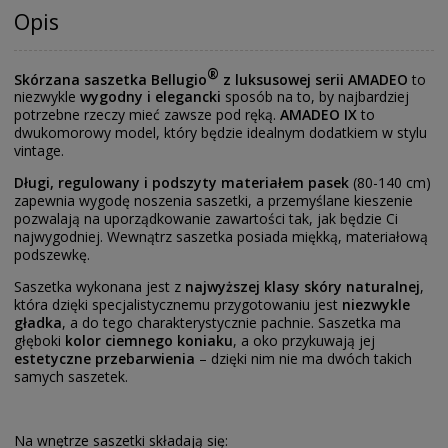
Opis
®
Skórzana saszetka Bellugio
z luksusowej serii AMADEO
to
niezwykle
wygodny i elegancki
sposób na to, by najbardziej
potrzebne rzeczy mieć zawsze pod ręką.
AMADEO IX
to
dwukomorowy model, który będzie idealnym dodatkiem w stylu
vintage.
Długi, regulowany i podszyty materiałem pasek
(80-140 cm)
zapewnia wygodę noszenia saszetki, a przemyślane kieszenie
pozwalają na uporządkowanie zawartości tak, jak będzie Ci
najwygodniej. Wewnątrz saszetka posiada miękką, materiałową
podszewkę.
Saszetka wykonana jest z
najwyższej klasy skóry naturalnej
,
która dzięki specjalistycznemu przygotowaniu jest
niezwykle
gładka
, a do tego charakterystycznie pachnie. Saszetka ma
głęboki
kolor ciemnego koniaku
, a oko przykuwają jej
estetyczne przebarwienia
– dzięki nim nie ma dwóch takich
samych saszetek.
Na wnętrze saszetki składają się: