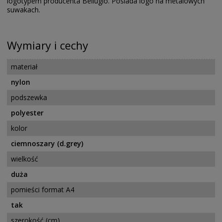
logotypem producenta Bellugio. Posiada logo na metalowych
suwakach.
Wymiary i cechy
materiał
nylon
podszewka
polyester
kolor
ciemnoszary (d.grey)
wielkość
duża
pomieści format A4
tak
szerokość (cm)