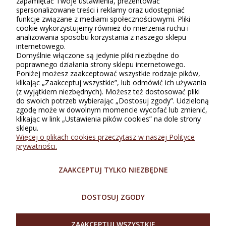
zapamiętać Twoje ustawienia, prezentować
spersonalizowane treści i reklamy oraz udostępniać
Tylko zarejestrowani klienci Sklepu Bellugio, którzy kupili lub
funkcje związane z mediami społecznościowymi. Pliki
używali ten produkt, mogą wystawiać recenzję. Ocena podana w
cookie wykorzystujemy również do mierzenia ruchu i
gwiazdkach (do 5) jest średnią wszystkich ocen. Po moderacji
analizowania sposobu korzystania z naszego sklepu
publikujemy zarówno pozytywne, jak i negatywne opinie.
internetowego.
Domyślnie włączone są jedynie pliki niezbędne do
poprawnego działania strony sklepu internetowego.
Poniżej możesz zaakceptować wszystkie rodzaje pików,
klikając „Zaakceptuj wszystkie”, lub odmówić ich używania
(z wyjątkiem niezbędnych). Możesz też dostosować pliki
do swoich potrzeb wybierając „Dostosuj zgody”. Udzieloną
zgodę może w dowolnym momencie wycofać lub zmienić,
klikając w link „Ustawienia pików cookies” na dole strony
sklepu.
INFORMACJE
Więcej o plikach cookies przeczytasz w naszej Polityce
prywatności.
ZAKUPY
ZAAKCEPTUJ TYLKO NIEZBĘDNE
O SKLEPIE
DOSTOSUJ ZGODY
MOJE KONTO
ZAAKCEPTUJ WSZYSTKIE