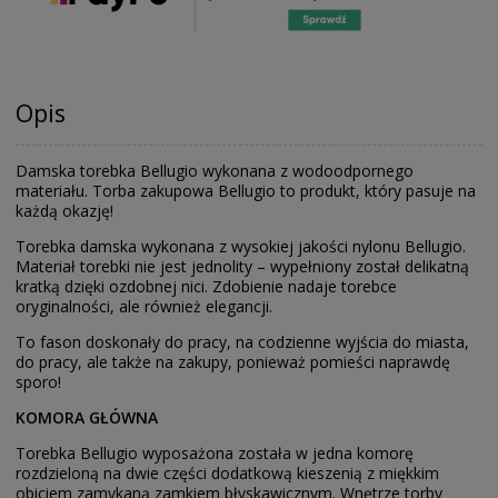
Opis
Damska torebka Bellugio wykonana z wodoodpornego
materiału. Torba zakupowa Bellugio to produkt, który pasuje na
każdą okazję!
Torebka damska wykonana z wysokiej jakości nylonu Bellugio.
Materiał torebki nie jest jednolity – wypełniony został delikatną
kratką dzięki ozdobnej nici. Zdobienie nadaje torebce
oryginalności, ale również elegancji.
To fason doskonały do pracy, na codzienne wyjścia do miasta,
do pracy, ale także na zakupy, ponieważ pomieści naprawdę
sporo!
KOMORA GŁÓWNA
Torebka Bellugio wyposażona została w jedna komorę
rozdzieloną na dwie części dodatkową kieszenią z miękkim
obiciem zamykaną zamkiem błyskawicznym. Wnętrze torby