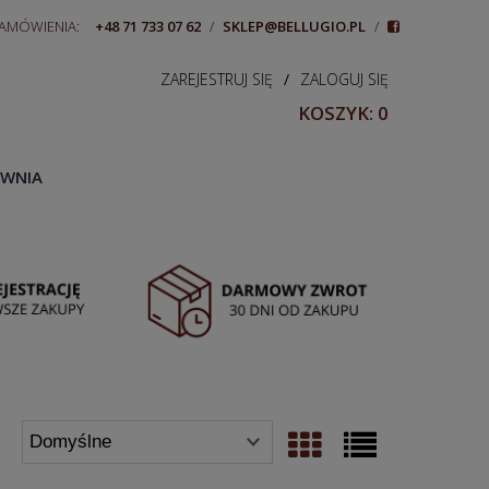
ZAMÓWIENIA:
+48 71 733 07 62
/
SKLEP@BELLUGIO.PL
/
ZAREJESTRUJ SIĘ
/
ZALOGUJ SIĘ
KOSZYK:
0
WNIA