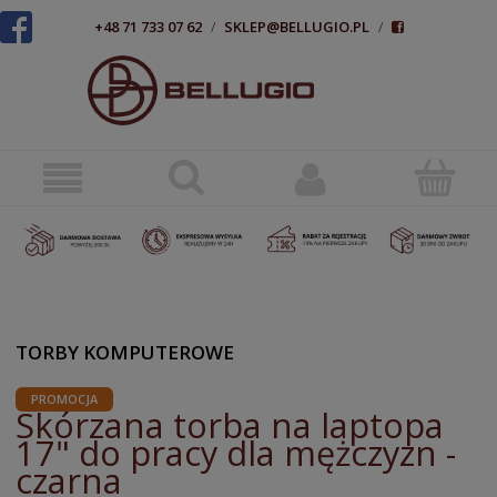
+48 71 733 07 62
/
SKLEP@BELLUGIO.PL
/
TORBY KOMPUTEROWE
PROMOCJA
Skórzana torba na laptopa
17" do pracy dla mężczyzn -
czarna