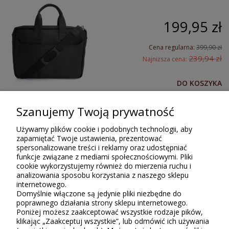
199,95 zł
Cena regularna:
399,90 zł
239,94 zł
Najniższa cena:
DO KOSZYKA
Szanujemy Twoją prywatność
PROMOCJA
Torba męska na laptop
Używamy plików cookie i podobnych technologii, aby
skórzana Bellugio - czarna
zapamiętać Twoje ustawienia, prezentować
spersonalizowane treści i reklamy oraz udostępniać
funkcje związane z mediami społecznościowymi. Pliki
317,94 zł
cookie wykorzystujemy również do mierzenia ruchu i
analizowania sposobu korzystania z naszego sklepu
internetowego.
Cena regularna:
529,90 zł
Domyślnie włączone są jedynie pliki niezbędne do
370,93 zł
Najniższa cena:
poprawnego działania strony sklepu internetowego.
Poniżej możesz zaakceptować wszystkie rodzaje pików,
klikając „Zaakceptuj wszystkie”, lub odmówić ich używania
DO KOSZYKA