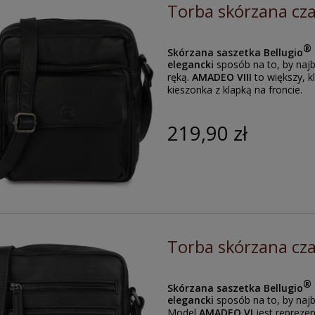
Torba skórzana cz
®
Skórzana saszetka Bellugio
elegancki
sposób na to, by naj
ręką.
AMADEO VIII
to większy, 
kieszonka z klapką na froncie.
219,90 zł
Torba skórzana cz
®
Skórzana saszetka Bellugio
elegancki
sposób na to, by najb
Model
AMADEO VI
jest repreze