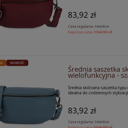
83,92 zł
Cena regularna:
104,90 zł
104,90 zł
Najniższa cena:
JA
NOWOŚĆ
Średnia saszetka s
wielofunkcyjna - s
Średnia skórzana saszetka typu
Idealna do codziennych stylizacji 
83,92 zł
Cena regularna:
104,90 zł
104,90 zł
Najniższa cena: