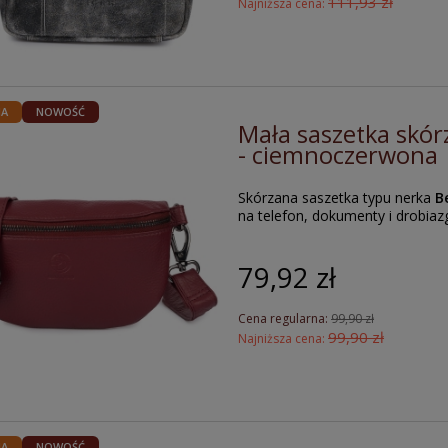
111,93 zł
Najniższa cena:
JA
NOWOŚĆ
Mała saszetka skór
- ciemnoczerwona
Skórzana saszetka typu nerka
B
na telefon, dokumenty i drobiaz
79,92 zł
Cena regularna:
99,90 zł
99,90 zł
Najniższa cena:
JA
NOWOŚĆ