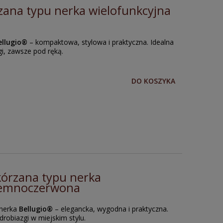
zana typu nerka wielofunkcyjna
ellugio®
– kompaktowa, stylowa i praktyczna. Idealna
gi, zawsze pod ręką.
DO KOSZYKA
kórzana typu nerka
ciemnoczerwona
 nerka
Bellugio®
– elegancka, wygodna i praktyczna.
drobiazgi w miejskim stylu.