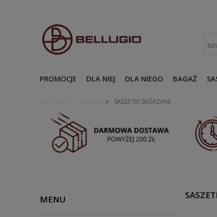
PROMOCJE
DLA NIEJ
DLA NIEGO
BAGAŻ
SA
»
»
JESTEŚ W:
SASZETKI
SASZETKI SKÓRZANE
SASZET
MENU