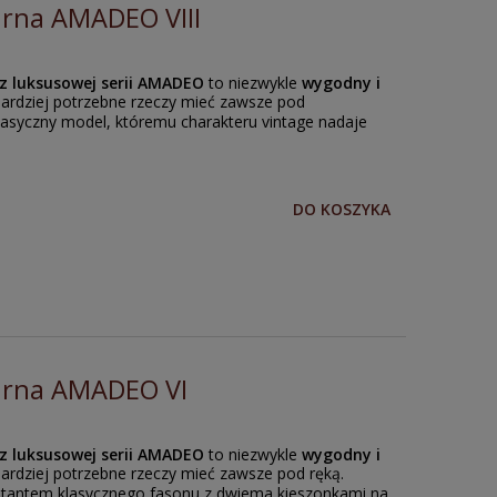
arna AMADEO VIII
z luksusowej serii AMADEO
to niezwykle
wygodny i
bardziej potrzebne rzeczy mieć zawsze pod
klasyczny model, któremu charakteru vintage nadaje
DO KOSZYKA
arna AMADEO VI
z luksusowej serii AMADEO
to niezwykle
wygodny i
ardziej potrzebne rzeczy mieć zawsze pod ręką.
ntantem klasycznego fasonu z dwiema kieszonkami na