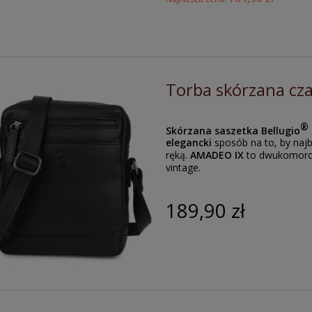
Torba skórzana cz
®
Skórzana saszetka Bellugio
elegancki
sposób na to, by naj
ręką.
AMADEO IX
to dwukomorow
vintage.
189,90 zł