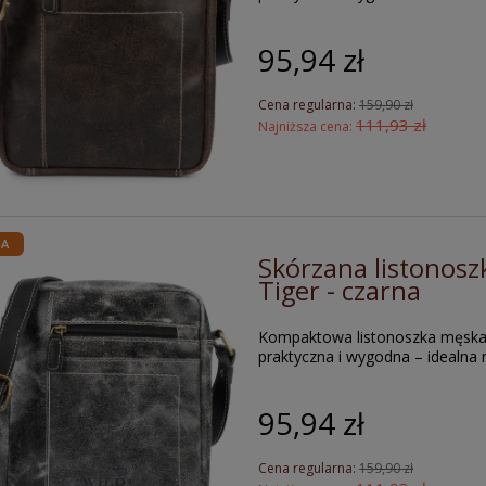
95,94 zł
Cena regularna:
159,90 zł
111,93 zł
Najniższa cena:
JA
Skórzana listonosz
Tiger - czarna
Kompaktowa listonoszka męsk
praktyczna i wygodna – idealna n
95,94 zł
Cena regularna:
159,90 zł